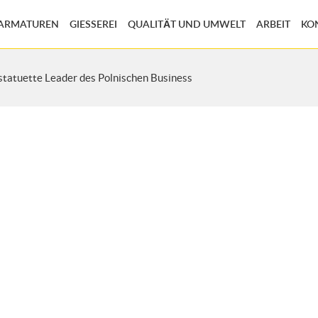
EARMATUREN
GIESSEREI
QUALITÄT UND UMWELT
ARBEIT
KO
statuette Leader des Polnischen Business